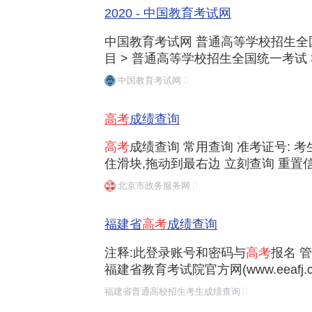
2020 - 中国教育考试网
中国教育考试网 普通高等学校招生全国统
目 > 普通高等学校招生全国统一考试 
评价 2021202020192018201720
中国教育考试网
高考
成绩查询
高考
成绩查询 常用查询 准考证号: 考生
住滑块,拖动到最右边 立刻查询 重置
移动端 好差评 浏览器 使用说明
北京市政务服务网
福建省
高考
成绩查询
注释:此登录账号和密码与
高考
报名 
福建省教育考试院官方网(www.eeafj.cn)版权所有 闽IC
地址:福建省福州市北环中路59号 邮编:35
福建省普通高校招生考生成绩查询
辨率浏览本网站,技术支持电话:0591-8785