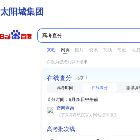
太阳城集团
时间不限
所有网页和文件
站点内检索
网页
图片
资讯
视频
笔记
地图
百度为您找到以下结果
在线查分
北京
高考时间
在线查分
志愿填
查分时间：
6月25日中午前
官网查询
北京教育考试院官方网站提供服务
高考批次线