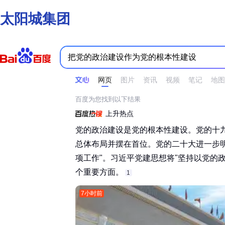
太阳城集团
时间不限
所有网页和文件
站点内检索
网页
图片
资讯
视频
笔记
地图
百度为您找到以下结果
上升热点
党的政治建设是党的根本性建设。党的十
总体布局并摆在首位。党的二十大进一步
项工作"。习近平党建思想将"坚持以党的政
个重要方面。‌‌
1
7小时前