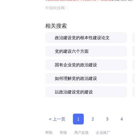
任务是保证全党服从中央,坚持党中央权威和集中统
中国科技网
题。习近平总书记曾讲过一个长征故事:"红军...
相关搜索
政治建设党的根本性建设论文
党的建设六个方面
国有企业党的政治建设
如何理解党的政治建设
以政治建设党的建设
< 上一页
1
2
3
4
帮助
举报
用户反馈
企业推广