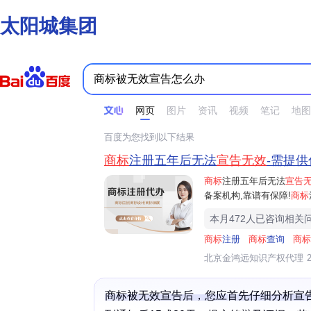
太阳城集团
时间不限
所有网页和文件
站点内检索
网页
图片
资讯
视频
笔记
地图
百度为您找到以下结果
商标
注册五年后无法
宣告无效
-需提供
商标
注册五年后无法
宣告
备案机构,靠谱有保障!
商标
本月472人已咨询相关
商标
注册
商标
查询
商标
北京金鸿远知识产权代理
2
商标被无效宣告后，您应首先仔细分析宣