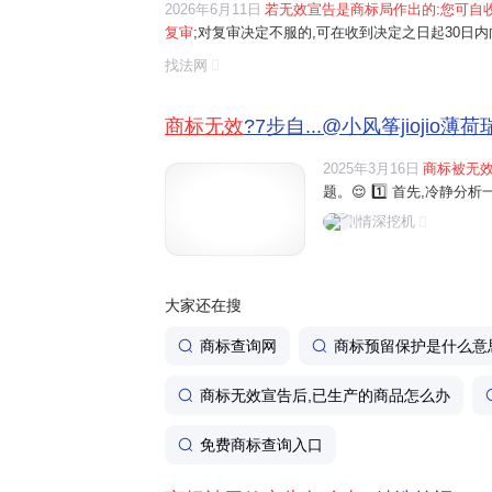
2026年6月11日
若无效宣告是商标局作出的:您可自
主体资格文件
：商标注册证书、
续展证
复审
;对复审决定不服的,可在收到决定之日起30日内
个人请求商标评审委员会作出的:
您需在规定期限内
等。
找法网
可在收到裁定之日起30日内向人民法院起诉。 找...
其他辅助证据
：如商标的创意来源说明
商标无效
?7步自...@小风筝jiojio薄
况等。若商标存在未使用的正当理由（
相关证明文件。‌‌‌
2025年3月16日
商标被无
题。😌 1️⃣ 首先,冷静分析一.
剧情深挖机
大家还在搜
商标查询网
商标预留保护是什么意
商标无效宣告后,已生产的商品怎么办
免费商标查询入口
常见无效理由与专业协助