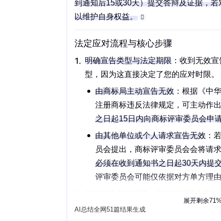
到通知后15或30天）提交答辩及证据，
以维护自身权益。
法定应对流程与核心步骤
明确宣告类型与法定期限
：收到无效宣
型，因为这直接决定了您的应对时限。
由商标局主动宣告无效
：根据
《中
注册商标违反法律规定，可主动作
之日起15日内向
商标评审委员会
申
由其他单位或个人请求宣告无效
：
员会提出，商标评审委员会会将请
必须在收到通知书之日起30天内提
评审委员会可能仅依据对方单方理由和
启动法律救济程序
：在规定时限内启动
展开剩余71
AI总结全网51篇结果生成
提交复审或答辩
：根据上述期限，