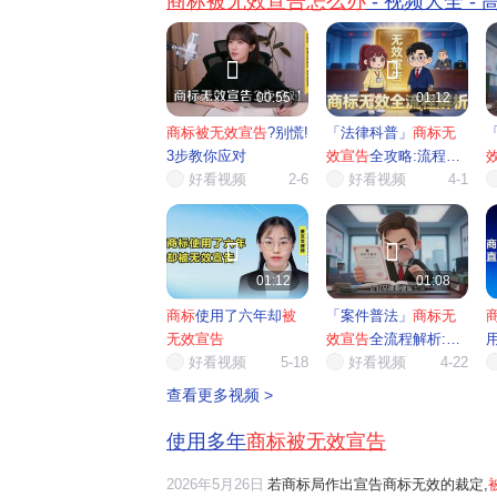
商标被无效宣告怎么办
- 视频大全 -
标无效宣告"? 简单说,就是有
得你的商标有问题,向商标局
出"宣告无效"申请。可能的


很多:比如商标和别人的太像(
似)、抢注了他人有一定影响
00:55
01:12
标、用了不能注册的标志(比
商标被无效宣告
?别慌!
「法律科普」
商标无
旗国徽)、或者是恶意注册等。 
3步教你应对
效宣告
全攻略:流程、
到"无效宣告通知书"怎么办? 
好看视频
2-6
理由...
好看视频
4-1
处
步:先冷静!别觉得"完了,我的
没了!"其实这只是程序上的"质
只要应对得当,完全有机会保


标! 1 **仔细看通知内容** 无效宣
告的理由是什么?(比如"违反
01:12
01:08
条款""缺乏显著性""近似商标
商标
使用了六年却
被
「案件普法」
商标无
突"等) 对方是谁?有没有提供证
无效宣告
效宣告
全流程解析:从
据?(比如别人的商标注册证
证据等) 截止答辩时间(一般是收到
好看视频
5-18
申请...
好看视频
4-22
通知后30天内,超期会视为放
查看更多视频 >
辩,后果很严重!) 2 **收集证据,准
备答辩** 这是最关键的一步!根据
使用多年
商标被无效宣告
对方的理由,准备反驳材料,证
的商标合法有效: - 如果是"近似"问
2026年5月26日
若商标局作出宣告商标无效的裁定,
题:拿出你商标的设计图、使