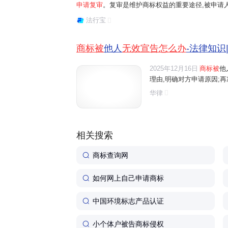
申请复审
。复审是维护商标权益的重要途径,被申请
间证明(比如最早使用证据、
理由支持自己的主张。法规1 综上所述,面对商标被
材料、销售数据等),证明你的
法行宝
定的程序进行答辩和申辩,参与听证会,等待商标局裁定,
已经有了独特性,不会和他人
淆。 - 如果是"抢注"问题:如果对方
商标被
他人
无效宣告怎么办
-法律知识
抢注了你的未注册商标,你可
供"在先使用证据"(比如商标
2025年12月16日
商标被
他
的照片、合同、广告等),证明
理由,明确对方申请原因;再准
于对方使用该商标。 - 如果是"缺
乏显著性":展示你的商标经过
华律
使用,已经让消费者形成了固
知(比如媒体报道、消费者调
据等)。 - 如果是"恶意注册":如果
对方是故意模仿你的商标,你
相关搜索
提供对方之前的不良行为记录
如多次抢注他人商标的案例)。 3
商标查询网
*提交答辩材料** 一定要在规定时
间内提交!材料要清晰、有条理
如何网上自己申请商标
好附上证据清单和说明。提
可以通过商标局官网在线提交
中国环境标志产品认证
者邮寄到商标局。 答辩时要注意
什么? **态度诚恳,有理有据**:别情
绪化,用事实说话。证据越直
小个体户被告商标侵权