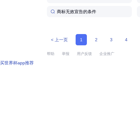
好(比如带有商标的产品照片
售合同、发票等)。 **突出"独特
商标无效宣告的条件
性"和"在先性"**:强调你的商
他人的区别,以及你使用商标
间更早、范围更广,让商标局
你的商标值得被保护。 **别忽
< 上一页
1
2
3
4
略"商标使用"**:如果你的商
没用,或者使用不规范(比如随
改商标文字图形),很容易被无
帮助
举报
用户反馈
企业推广
答辩时也要说明商标的实际
买世界杯app推荐
况,证明它是一个"活商标"。 小提
醒: 商标无效宣告不只是针对