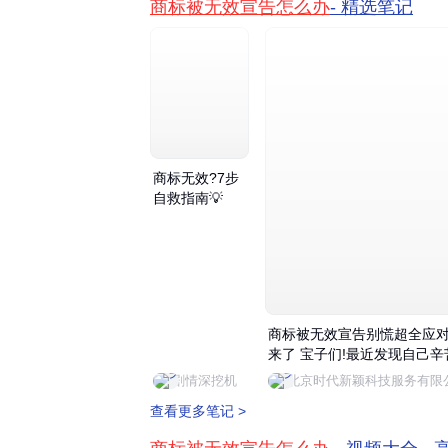
商标被无效宣告怎么办
- 精选笔记
了解常见宣告理由
：无效宣告通常基于
缺乏显著性
：商标过于通用或描述
与
在先权利
冲突
：与他人在先注册
违反禁用条款
：使用了法律禁止的
以欺骗或不正当手段取得注册
。
商标无效?7步
考虑寻求专业帮助
：商标无效宣告程序
自救指南💡
托专业的
商标代理机构
或
律师
，能帮助
写法律文书，并代表您参与后续的口头审
商标被无效宣告别慌超全应
来了 宝子们!最近发现自己辛
册的商标被提无效宣告了?是
剧情深挖机
北京时代新颖科技服务有限
瞬间头大如斗别慌!今天这篇
查看更多笔记 >
细攻略,手把手教你如何应对,
在商标保卫战中不踩坑! 什么是"商