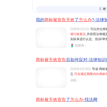
书》
或
《答辩书》
，并附上全部证
寻求司法救济
：若对商标评审委员
收到通知之日起30日内，向
人民法
我的
商标被宣告无效
了
怎么办
?-法律
途径。‌‌‌
2026年3月3日
可以作出商
请行政复议
,并按照法律规
答辩材料的准备要点
实际来进行认定。投诉/举
答辩的成功与否，很大程度上取决于证据
互联网相关知识整合,不代
律图网
过右侧【投诉/举报】联系我
集并提交以下材料：‌‌‌
时间
核心法律文书
：按要求撰写的
答辩书
，
商标被无效宣告
后如何应对-法律知识
并阐述己方观点。
2026年4月30日
导读:商标
商标使用证据
：这是证明商标已投入商
立,
可在规定期限内向商标
关键。应尽可能提供：
律图
销售证明
：如近几年的商品销售合
宣传证据
：广告合同、广告投放证
商标被无效宣告
了
怎么办
-找法网
使用实物
：带有商标的产品包装、