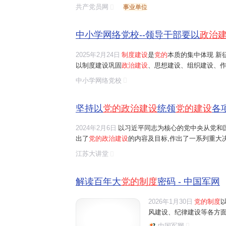
政治建设
是党的根本性建设,决定
党的建设
方向和效
共产党员网
事业单位
组织政治功能和组织功能""抓住'关键少数'以上率下..
中小学网络党校--领导干部要以
政治
2025年2月24日
制度建设
是
党的
本质的集中体现 新
以制度建设巩固
政治建设
、思想建设、组织建设、作
度执行力建设,为党的长治久安提供坚强制度保障。从
中小学网络党校
是长远之策...
坚持以
党的政治建设
统领
党的建设
各
2024年2月6日
以习近平同志为核心的党中央从党和国
出了
党的政治建设
的内容及目标,作出了一系列重大
设
各项工作。坚持党的政治建设就是要把准政治方向、
江苏大讲堂
个维护",把准政治方向,夯实政治根基、涵养政治...
解读百年大
党的制度
密码 - 中国军网
2026年1月30日
党的制度
风建设、纪律建设等各方面建
中国军网