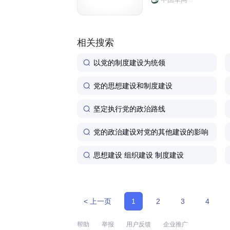
相关搜索
以党的制度建设为统领
党的思想建设和制度建设
坚定执行党的政治路线
党的政治建设对党的其他建设的影响
思想建设 组织建设 制度建设
< 上一页
1
2
3
4
帮助
举报
用户反馈
企业推广