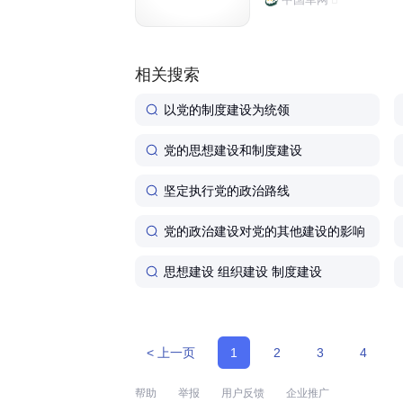
相关搜索
以党的制度建设为统领
党的思想建设和制度建设
坚定执行党的政治路线
党的政治建设对党的其他建设的影响
思想建设 组织建设 制度建设
< 上一页
1
2
3
4
帮助
举报
用户反馈
企业推广