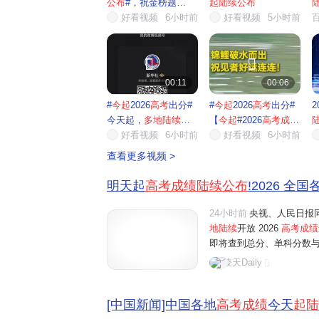
公布
#，祝金榜题
起陆续公布
名！】今...
好看视频
6小时前
好看视频
5小时前


00:11
00:06
#
今起
2026
高考
出分#
#
今起
2026
高考
出分#
2
今天起，
多地陆续公
【
今起
#2026
高考成绩
布
高...
好看视频
6小时前
陆续
好看视频
...
6小时前
查看更多视频 >
明天起
高考成绩陆续公布
!2026 全
24小时前
央视、人民日报同
地陆续
开放 2026
高考成绩
即将查到总分、单科分数
入口、出分后关键操作，
凌天Daily
榜完整时间表（按出分先后排
[中国新闻]中国各地
高考成绩
今天
起陆