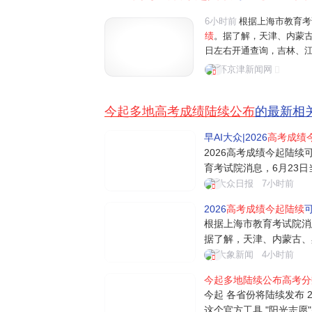
6小时前
根据上海市教育考
绩
。据了解，天津、内蒙古
日左右开通查询，吉林、江
外，
多地
已
陆续公布
志愿填
环京津新闻网
国高考拉开大幕，在江苏省
今起多地高考成绩陆续公布
的最新相
早AI大众|2026
高考成绩
2026高考成绩今起陆续
育考试院消息，6月23
津、内蒙古、黑龙江等地2
大众日报
7小时前
通查询，吉林、江苏、安
2026
高考成绩今起陆续
可
地已陆续公布志愿填报工
根据上海市教育考试院消
据了解，天津、内蒙古、黑
4日左右开通查询，吉林
大象新闻
4小时前
日。另外，多地已陆续公
今起多地陆续公布高考分
起可查高考成绩 各地查分
今起 各省份将陆续发布 2
考试院...
这个官方工具 "阳光志愿