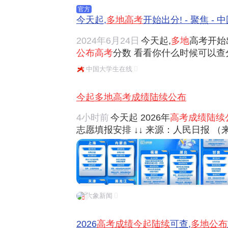
官方
今天起,
多地高考
开始出分! - 聚焦 -
2024年6月24日
今天起,
多地
高考开始
公布高考
分数 看看你什么时候可以查分
布考生
高考成绩
及位序、本科各批次录
中国大学生在线
22:00起可以查询成绩 云南预计6月
分数线...
今起多地高考成绩陆续公布
4小时前
今天起 2026年
高考成绩陆续
志愿填报安排 ↓↓ 来源：人民日报 
大象新闻
2026
高考成绩今起陆续
可查,
多地公布