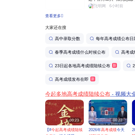
填报信息服务系统，依托
光明网
6小时前
量官方权威数据，为考生
查看更多
务。个性化智能筛选，助力
大家还在搜
高中录取分数
每年高考成绩公布日
春季高考成绩什么时候公布
高考成
23日起各地高考成绩陆续公布
新
高考成绩发布在即
新
今起多地高考成绩陆续公布
- 视频大


00:23
00:22
【#
今起高考成绩陆续
2026年
高考成绩
今天
2