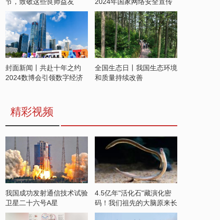
节，致敬这些良师益友
2024年国家网络安全宣传
周开启
封面新闻丨共赴十年之约
全国生态日丨我国生态环境
2024数博会引领数字经济
和质量持续改善
发展新潮流
精彩视频
我国成功发射通信技术试验
4.5亿年"活化石"藏演化密
卫星二十六号A星
码！我们祖先的大脑原来长
这样