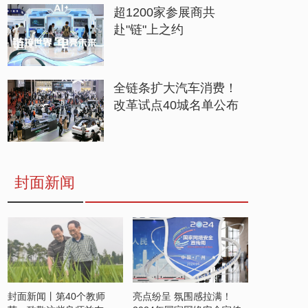
超1200家参展商共
赴"链"上之约
全链条扩大汽车消费！
改革试点40城名单公布
封面新闻
封面新闻丨第40个教师
亮点纷呈 氛围感拉满！