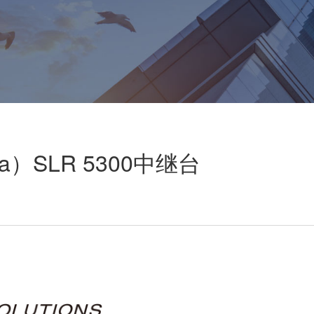
a）SLR 5300中继台