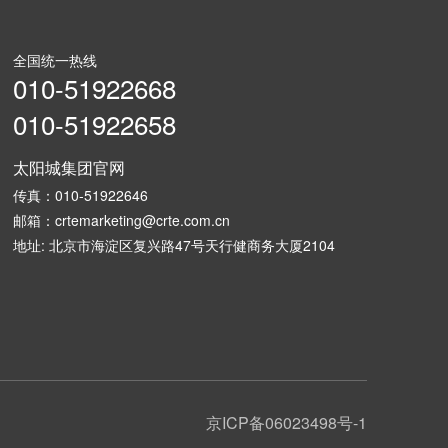
全国统一热线
010-51922668
010-51922658
太阳城集团官网
传真：
010-51922646
邮箱：
crtemarketing@crte.com.cn
地址:
北京市海淀区复兴路47号天行健商务大厦2104
京ICP备06023498号-1