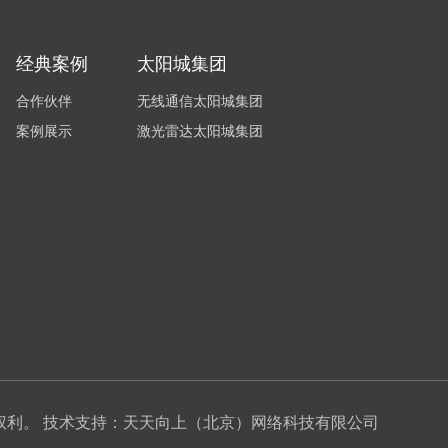
经典案例
太阳城集团
合作伙伴
无线通信太阳城集团
案例展示
激光雷达太阳城集团
有权利。
技术支持：
天天向上（北京）网络科技有限公司