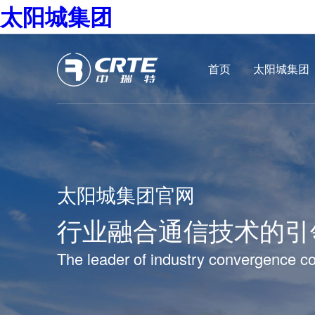
太阳城集团
首页
太阳城集团
太阳城集团官网
行业融合通信技术的引
The leader of industry convergence 