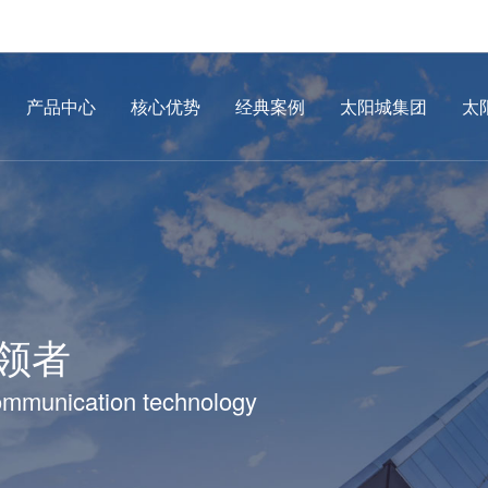
产品中心
核心优势
经典案例
太阳城集团
太
领者
communication technology