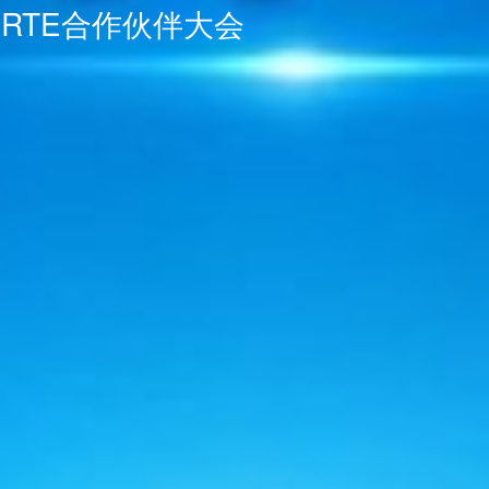
届中国国际现代化铁路技术装备展