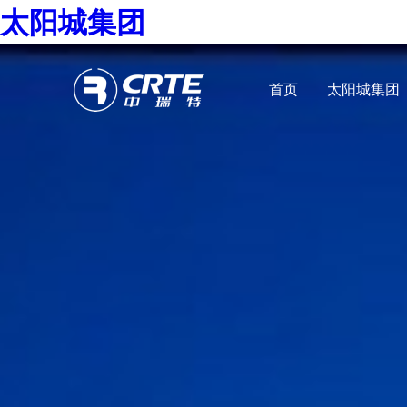
太阳城集团
首页
太阳城集团