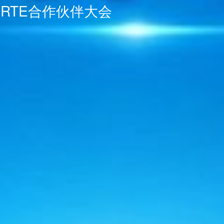
届中国国际现代化铁路技术装备展