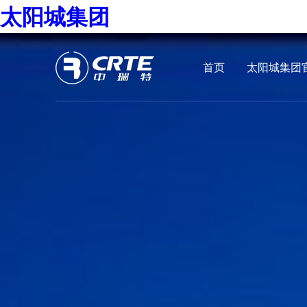
太阳城集团
首页
太阳城集团