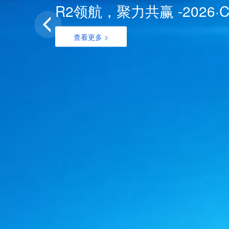
太阳城集团亮相第十七届中
查看更多 >