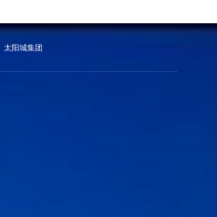
太阳城集团