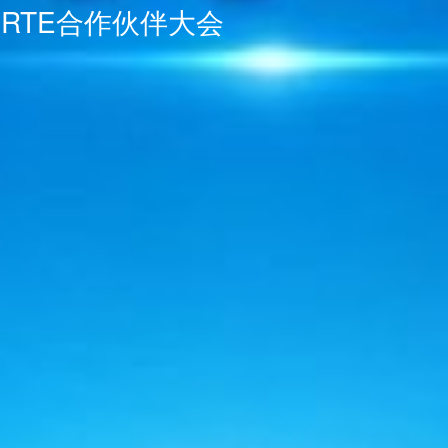
国国际现代化铁路技术装备展