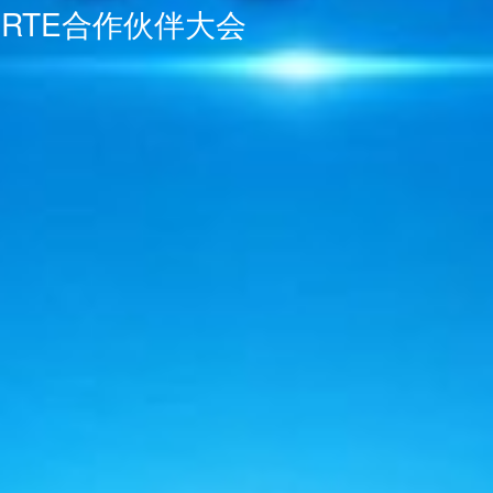
届中国国际现代化铁路技术装备展