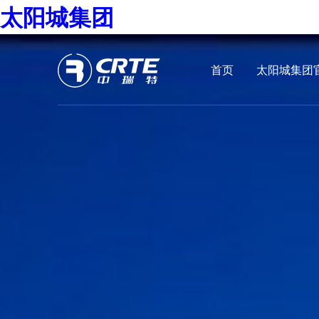
太阳城集团
首页
太阳城集团