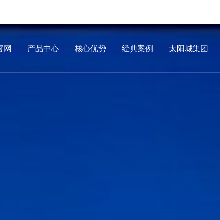
官网
产品中心
核心优势
经典案例
太阳城集团