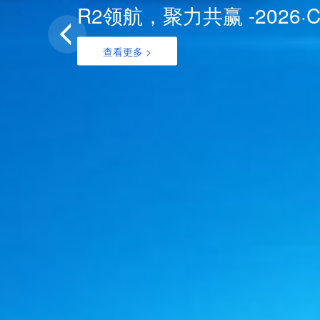
太阳城集团官网亮相第十七
查看更多 >